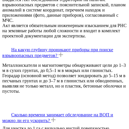
взрывоопасных предметов с пояснительной запиской, планом
аномалий в системе координат, перечнем находок и
приложениями (фото, данные приборов), согласованный с
МЧС.​
Акт является обязательным инженерным изысканием для РНС
на земляные работы любой сложности и входит в комплект
проектной документации для экспертизы.
На какую глубину проникают приборы при поиске
взрывоопасных предметов?
Металлоискатели и магнитометры обнаруживают цели до 1–3
м в сухих грунтах, до 0,5–1 м в мокрых или глинистых.​​
Георадар (основной метод) позволяет зондировать до 5–15 м в
песчаных грунтах и до 3–7 м в глинистых или обводненных,
выявляя не только металл, но и пластик, бетонные оболочки и
пустоты.​
Сколько времени занимает обследование на ВОП и
можно ли его ускорить?
Для участка до 1 га с визуально чистой поверхностью