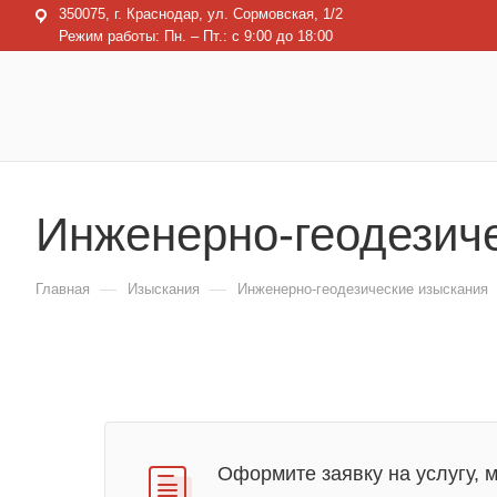
350075, г. Краснодар, ул. Сормовская, 1/2
Режим работы: Пн. – Пт.: с 9:00 до 18:00
Инженерно-геодезич
—
—
Главная
Изыскания
Инженерно-геодезические изыскания
Оформите заявку на услугу, 