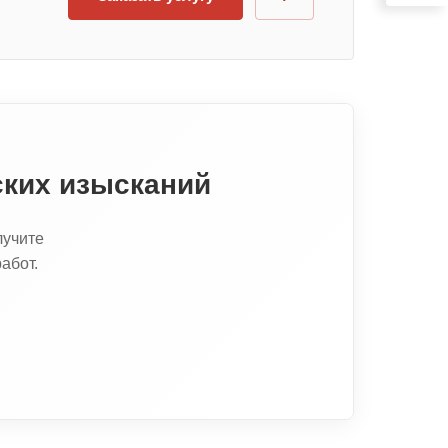
ских изысканий
лучите
абот.