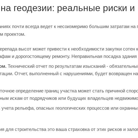
 на геодезии: реальные риски и
ниях почти всегда ведет к несоизмеримо большим затратам на
м проектом.
репада высот может привести к необходимости закупки сотен к
афам и дорогостоящему ремонту. Неправильная посадка здания 
ом.
Технический отчет по результатам изысканий - обязательны
ации. Отчет, выполненный с нарушениями, будет возвращен на 
очное определение границ участка может стать причиной спор
ебным искам от подрядчиков или будущих владельцев недвижимо
учета рельефа, опасных геологических процессов или охранных
я для строительства это ваша страховка от этих рисков и зало