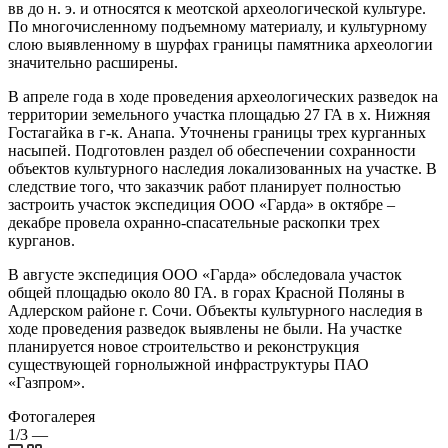
вв до н. э. и относятся к меотской археологической культуре.
По многочисленному подъемному материалу, и культурному
слою выявленному в шурфах границы памятника археологии
значительно расширены.
В апреле года в ходе проведения археологических разведок на
территории земельного участка площадью 27 ГА в х. Нижняя
Гостагайка в г-к. Анапа. Уточнены границы трех курганных
насыпей. Подготовлен раздел об обеспечении сохранности
объектов культурного наследия локализованных на участке. В
следствие того, что заказчик работ планирует полностью
застроить участок экспедиция ООО «Гарда» в октябре –
декабре провела охранно-спасательные раскопки трех
курганов.
В августе экспедиция ООО «Гарда» обследовала участок
общей площадью около 80 ГА. в горах Красной Поляны в
Адлерском районе г. Сочи. Объекты культурного наследия в
ходе проведения разведок выявлены не были. На участке
планируется новое строительство и реконструкция
существующей горнолыжной инфраструктуры ПАО
«Газпром».
Фотогалерея
1/3
—