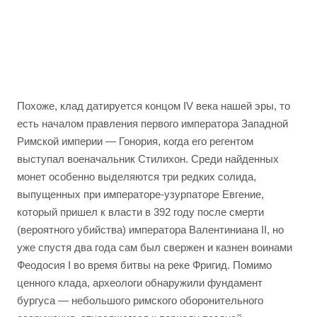
Похоже, клад датируется концом IV века нашей эры, то
есть началом правления первого императора Западной
Римской империи — Гонория, когда его регентом
выступал военачальник Стилихон. Среди найденных
монет особенно выделяются три редких солида,
выпущенных при императоре-узурпаторе Евгение,
который пришел к власти в 392 году после смерти
(вероятного убийства) императора Валентиниана II, но
уже спустя два года сам был свержен и казнен воинами
Феодосия I во время битвы на реке Фригид. Помимо
ценного клада, археологи обнаружили фундамент
бургуса — небольшого римского оборонительного