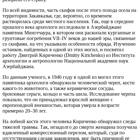
По всей видимости, часть скифов после этого похода осела на
территории Закавказья, где, вероятно, со временем
растворилась среди местного населения. Так, еще в середине
прошлого века археологи исследовали в Азербайджане
памятник Мингечаура, в котором они раскопали курганные и
грунтовые погребения VII–IV веков до нашей эры, связанные
со скифами, на что указывали особенности обряда. Изучению
останков, найденных в одной из этих могил, и посвятил
работу Дмитрий Кириченко (Dmitry Kirichenko) из Института
археологии и антропологии Национальной академии наук
Азербайджана.
По данным ученого, в 1946 году в одной из могил этого
памятника археологи обнаружили человеческий череп, кости
какого-то животного, а также керамические сосуды,
бронзовые серьги, кольцо и часть шила. Исследование черепа
показало, что он принадлежал взрослой женщине с
европеоидной внешностью, которая умерла в возрасте
примерно 20–30 лет.
На лобной кости этого человека Кириченко обнаружил следы
тяжелой травмы. Так, незадолго до смерти женщина получила
вдавленный компрессионный перелом, который, судя по
отсутствующим следам заживления, мог быть причиной ее