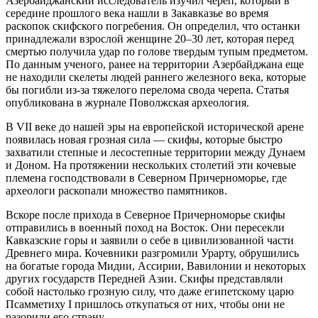
Азербайджанский исследователь изучил череп, который в
середине прошлого века нашли в Закавказье во время
раскопок скифского погребения. Он определил, что останки
принадлежали взрослой женщине 20–30 лет, которая перед
смертью получила удар по голове твердым тупым предметом.
По данным ученого, ранее на территории Азербайджана еще
не находили скелеты людей раннего железного века, которые
бы погибли из-за тяжелого перелома свода черепа. Статья
опубликована в журнале Поволжская археология.
В VII веке до нашей эры на европейской исторической арене
появилась новая грозная сила — скифы, которые быстро
захватили степные и лесостепные территории между Дунаем
и Доном. На протяжении нескольких столетий эти кочевые
племена господствовали в Северном Причерноморье, где
археологи раскопали множество памятников.
Вскоре после прихода в Северное Причерноморье скифы
отправились в военный поход на Восток. Они пересекли
Кавказские горы и заявили о себе в цивилизованной части
Древнего мира. Кочевники разгромили Урарту, обрушились
на богатые города Мидии, Ассирии, Вавилонии и некоторых
других государств Передней Азии. Скифы представляли
собой настолько грозную силу, что даже египетскому царю
Псамметиху I пришлось откупаться от них, чтобы они не
разорили его страну.