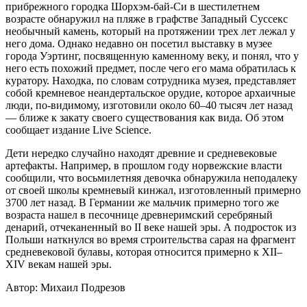
прибрежного городка Шорхэм-бай-Си в шестилетнем
возрасте обнаружил на пляже в графстве Западный Суссекс
необычный камень, который на протяжении трех лет лежал у
него дома. Однако недавно он посетил выставку в музее
города Уэртинг, посвященную каменному веку, и понял, что у
него есть похожий предмет, после чего его мама обратилась к
куратору. Находка, по словам сотрудника музея, представляет
собой кремневое неандертальское орудие, которое архаичные
люди, по-видимому, изготовили около 60–40 тысяч лет назад
— ближе к закату своего существования как вида. Об этом
сообщает издание Live Science.
Дети нередко случайно находят древние и средневековые
артефакты. Например, в прошлом году норвежские власти
сообщили, что восьмилетняя девочка обнаружила неподалеку
от своей школы кремневый кинжал, изготовленный примерно
3700 лет назад. В Германии же мальчик примерно того же
возраста нашел в песочнице древнеримский серебряный
денарий, отчеканенный во II веке нашей эры. А подросток из
Польши наткнулся во время строительства сарая на фрагмент
средневековой булавы, которая относится примерно к XII–
XIV векам нашей эры.
Автор: Михаил Подрезов