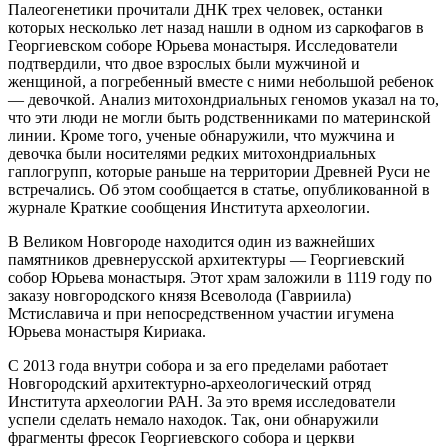
Палеогенетики прочитали ДНК трех человек, останки
которых несколько лет назад нашли в одном из саркофагов в
Георгиевском соборе Юрьева монастыря. Исследователи
подтвердили, что двое взрослых были мужчиной и
женщиной, а погребенный вместе с ними небольшой ребенок
— девочкой. Анализ митохондриальных геномов указал на то,
что эти люди не могли быть родственниками по материнской
линии. Кроме того, ученые обнаружили, что мужчина и
девочка были носителями редких митохондриальных
гаплогрупп, которые раньше на территории Древней Руси не
встречались. Об этом сообщается в статье, опубликованной в
журнале Краткие сообщения Института археологии.
В Великом Новгороде находится один из важнейших
памятников древнерусской архитектуры — Георгиевский
собор Юрьева монастыря. Этот храм заложили в 1119 году по
заказу новгородского князя Всеволода (Гавриила)
Мстиславича и при непосредственном участии игумена
Юрьева монастыря Кириака.
С 2013 года внутри собора и за его пределами работает
Новгородский архитектурно-археологический отряд
Института археологии РАН. За это время исследователи
успели сделать немало находок. Так, они обнаружили
фрагменты фресок Георгиевского собора и церкви