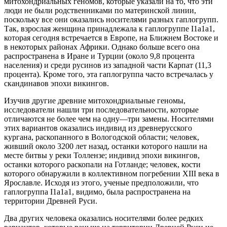
митохондриальных геномов, которые указали на то, что эти
люди не были родственниками по материнской линии,
поскольку все они оказались носителями разных гаплогрупп.
Так, взрослая женщина принадлежала к гаплогруппе I1a1a1,
которая сегодня встречается в Европе, на Ближнем Востоке и
в некоторых районах Африки. Однако больше всего она
распространена в Иране и Турции (около 9,8 процента
населения) и среди русинов из западной части Карпат (11,3
процента). Кроме того, эта гаплогруппа часто встречалась у
скандинавов эпохи викингов.
Изучив другие древние митохондриальные геномы,
исследователи нашли три последовательности, которые
отличаются не более чем на одну—три замены. Носителями
этих вариантов оказались индивид из древнерусского
кургана, раскопанного в Вологодской области; человек,
живший около 3200 лет назад, останки которого нашли на
месте битвы у реки Толлензе; индивид эпохи викингов,
останки которого раскопали на Готланде; человек, кости
которого обнаружили в коллективном погребении XIII века в
Ярославле. Исходя из этого, ученые предположили, что
гаплогруппа I1a1a1, видимо, была распространена на
территории Древней Руси.
Два других человека оказались носителями более редких