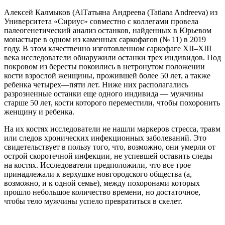
Алексей Калмыков (AlТатьяна Андреева (Tatiana Andreeva) из
Университета «Сириус» совместно с коллегами провела
палеогенетический анализ останков, найденных в Юрьевом
монастыре в одном из каменных саркофагов (№ 11) в 2019
году. В этом качественно изготовленном саркофаге XII–XIII
века исследователи обнаружили останки трех индивидов. Под
покровом из бересты покоились в нетронутом положении
кости взрослой женщины, прожившей более 50 лет, а также
ребенка четырех—пяти лет. Ниже них располагались
разрозненные останки еще одного индивида — мужчины
старше 50 лет, кости которого переместили, чтобы похоронить
женщину и ребенка.
На их костях исследователи не нашли маркеров стресса, травм
или следов хронических инфекционных заболеваний. Это
свидетельствует в пользу того, что, возможно, они умерли от
острой скоротечной инфекции, не успевшей оставить следы
на костях. Исследователи предположили, что все трое
принадлежали к верхушке новгородского общества (а,
возможно, и к одной семье), между похоронами которых
прошло небольшое количество времени, но достаточное,
чтобы тело мужчины успело превратиться в скелет.