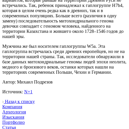
вариантов, которые раньше на территории Древней Руси не
встречались. Так, ребенок принадлежал к гаплогруппе H7b4,
которая в целом очень редка как в древних, так и в
современных популяциях. Больше всего (различия в одну
замену) последовательность митохондриального генома
девочки совпадает с геномом человека, найденного на
территории Казахстана и жившего около 1728–1546 годов до
нашей эры.
Мужчина же был носителем гаплогруппы W5a. Эта
гаплогруппа встречалась среди древних европейцев, но не на
территории нашей страны. Так, исследователи обнаружили в
базе данных митохондриальные геномы людей эпохи неолита,
медного и бронзового веков, останки которых нашли на
территориях современных Польши, Чехии и Германии.
Автор: Михаил Подрезов
Источник:
N+1
Назад к списку
Компания
Археология
Изыскания
Портфолио
Статьи