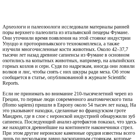
Археологи и палеозоологи исследовали материалы ранней
поры верхнего палеолита из итальянской пещеры Фумане.
Они уточнили время появления на этой стоянке индустрии
Улуццо и протоориньякского технокомплекса, а также
изучили многочисленные кости животных. Около 42–37,7
тысячи лет назад древние сапиенсы из Фумане в основном
охотились на копытных животных, например, на альпийских
горных козлов и серн. Судя по надрезкам, иногда они ловили
волков и лис, чтобы снять с них шкуры ради меха. Об этом
сообщается в статье, опубликованной в журнале Scientific
Reports.
Если не принимать во внимание 210-тысячелетний череп из
Греции, то первые люди современного анатомического типа
(Homo sapiens) пришли в Европу около 54 тысяч лет назад. На
это указывают находки, сделанные во французском гроте
Мандрен, где в слое с неронской индустрией обнаружили зуб
сапиенса. Последующий анализ артефактов показал, что здесь
же находятся древнейшие на континенте наконечники стрел.
При этом другие неронские каменные орудия известны всего
лишь по нескольким давно раскопанным стоянкам, которые