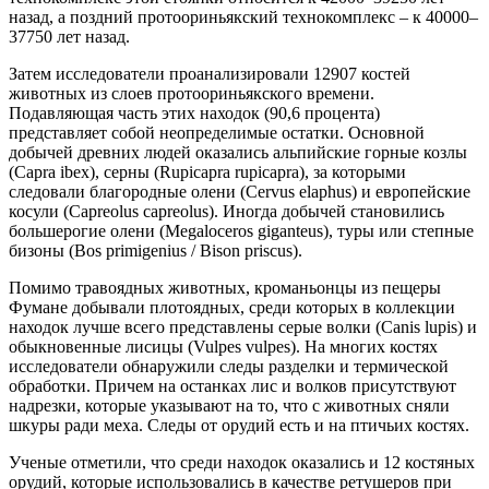
назад, а поздний протоориньякский технокомплекс – к 40000–
37750 лет назад.
Затем исследователи проанализировали 12907 костей
животных из слоев протоориньякского времени.
Подавляющая часть этих находок (90,6 процента)
представляет собой неопределимые остатки. Основной
добычей древних людей оказались альпийские горные козлы
(Capra ibex), серны (Rupicapra rupicapra), за которыми
следовали благородные олени (Cervus elaphus) и европейские
косули (Capreolus capreolus). Иногда добычей становились
большерогие олени (Megaloceros giganteus), туры или степные
бизоны (Bos primigenius / Bison priscus).
Помимо травоядных животных, кроманьонцы из пещеры
Фумане добывали плотоядных, среди которых в коллекции
находок лучше всего представлены серые волки (Canis lupis) и
обыкновенные лисицы (Vulpes vulpes). На многих костях
исследователи обнаружили следы разделки и термической
обработки. Причем на останках лис и волков присутствуют
надрезки, которые указывают на то, что с животных сняли
шкуры ради меха. Следы от орудий есть и на птичьих костях.
Ученые отметили, что среди находок оказались и 12 костяных
орудий, которые использовались в качестве ретушеров при