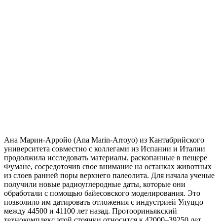
Ана Марин-Арройо (Ana Marin-Arroyo) из Кантабрийского
университета совместно с коллегами из Испании и Италии
продолжила исследовать материалы, раскопанные в пещере
Фумане, сосредоточив свое внимание на останках животных
из слоев ранней поры верхнего палеолита. Для начала ученые
получили новые радиоуглеродные даты, которые они
обработали с помощью байесовского моделирования. Это
позволило им датировать отложения с индустрией Улуццо
между 44500 и 41100 лет назад. Протоориньякский
технокомплекс этой стоянки относится к 42000–39250 лет