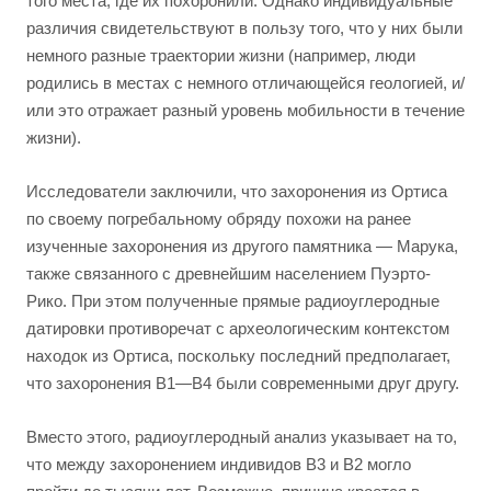
того места, где их похоронили. Однако индивидуальные
различия свидетельствуют в пользу того, что у них были
немного разные траектории жизни (например, люди
родились в местах с немного отличающейся геологией, и/
или это отражает разный уровень мобильности в течение
жизни).
Исследователи заключили, что захоронения из Ортиса
по своему погребальному обряду похожи на ранее
изученные захоронения из другого памятника — Марука,
также связанного с древнейшим населением Пуэрто-
Рико. При этом полученные прямые радиоуглеродные
датировки противоречат с археологическим контекстом
находок из Ортиса, поскольку последний предполагает,
что захоронения B1—B4 были современными друг другу.
Вместо этого, радиоуглеродный анализ указывает на то,
что между захоронением индивидов B3 и B2 могло