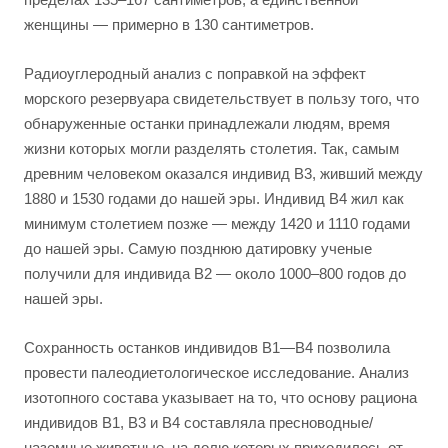
женщины — примерно в 130 сантиметров.
Радиоуглеродный анализ с поправкой на эффект
морского резервуара свидетельствует в пользу того, что
обнаруженные останки принадлежали людям, время
жизни которых могли разделять столетия. Так, самым
древним человеком оказался индивид B3, живший между
1880 и 1530 годами до нашей эры. Индивид B4 жил как
минимум столетием позже — между 1420 и 1110 годами
до нашей эры. Самую позднюю датировку ученые
получили для индивида B2 — около 1000–800 годов до
нашей эры.
Сохранность останков индивидов B1—B4 позволила
провести палеодиетологическое исследование. Анализ
изотопного состава указывает на то, что основу рациона
индивидов B1, B3 и B4 составляла пресноводные/
наземные животные, на долю которых приходилось от