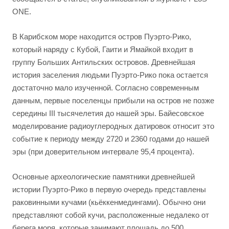
ONE.
В Карибском море находится остров Пуэрто-Рико,
который наряду с Кубой, Гаити и Ямайкой входит в
группу Больших Антильских островов. Древнейшая
история заселения людьми Пуэрто-Рико пока остается
достаточно мало изученной. Согласно современным
данным, первые поселенцы прибыли на остров не позже
середины III тысячелетия до нашей эры. Байесовское
моделирование радиоуглеродных датировок относит это
событие к периоду между 2720 и 2360 годами до нашей
эры (при доверительном интервале 95,4 процента).
Основные археологические памятники древнейшей
истории Пуэрто-Рико в первую очередь представлены
раковинными кучами (кьёккенмедингами). Обычно они
представляют собой кучи, расположенные недалеко от
берега моря, которые занимают площадь до 500