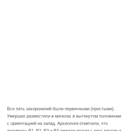
Все пять захоронений были первичными (простыми).
Умерших разместили в могилах в вытянутом положении
с ориентацией на запад. Археологи отметили, что
индивиды B1, B2, B3 и B4 лежали рядом с друг другом и