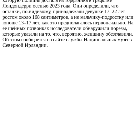
которую полиция достала из торфяника в графстве
Лондондерри осенью 2023 года. Они определили, что
останки, по-видимому, принадлежали девушке 17–22 лет
ростом около 168 сантиметров, а не мальчику-подростку или
юноше 13–17 лет, как это предполагалось первоначально. На
ее шейных позвонках исследователи обнаружили порезы,
которые указали на то, что, вероятно, женщину обезглавили.
Об этом сообщается на сайте службы Национальных музеев
Северной Ирландии.