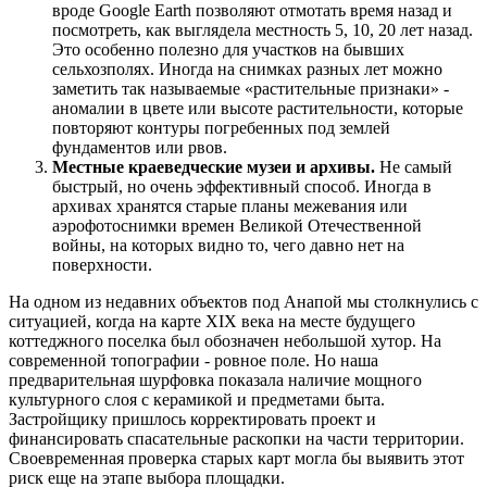
вроде Google Earth позволяют отмотать время назад и
посмотреть, как выглядела местность 5, 10, 20 лет назад.
Это особенно полезно для участков на бывших
сельхозполях. Иногда на снимках разных лет можно
заметить так называемые «растительные признаки» -
аномалии в цвете или высоте растительности, которые
повторяют контуры погребенных под землей
фундаментов или рвов.
Местные краеведческие музеи и архивы.
Не самый
быстрый, но очень эффективный способ. Иногда в
архивах хранятся старые планы межевания или
аэрофотоснимки времен Великой Отечественной
войны, на которых видно то, чего давно нет на
поверхности.
На одном из недавних объектов под Анапой мы столкнулись с
ситуацией, когда на карте XIX века на месте будущего
коттеджного поселка был обозначен небольшой хутор. На
современной топографии - ровное поле. Но наша
предварительная шурфовка показала наличие мощного
культурного слоя с керамикой и предметами быта.
Застройщику пришлось корректировать проект и
финансировать спасательные раскопки на части территории.
Своевременная проверка старых карт могла бы выявить этот
риск еще на этапе выбора площадки.