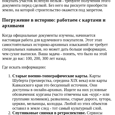
покупать участок вслепую нельзя - требуйте получения этого
документа перед сделкой. Без него вы рискуете приобрести
землю, на которой строительство окажется под запретом.
Погружение в историю: работаем с картами и
архивами
Когда официальные документы изучены, начинается
настоящая работа для вдумчивого покупателя. Этот этап
самостоятельных историко-архивных изысканий не требует
специальных навыков, но может дать больше информации,
чем сухие выписки. Ваша задача - понять, что было на этой
земле до вас: 100, 200, 300 лет назад.
Где искать информацию:
Старые военно-топографические карты.
Карты
Шуберта (трехверстка, середина XIX века) или карты
Кавказского края это бесценный источник. Они
доступны в онлайн-архивах. Ищите на них условные
обозначения: курганы (часто отмечены как «кург.» или
группами холмиков), развалины, старые дороги, хутора,
церкви, мельницы, колодцы. Любой из этих объектов
оставил в земле след - тот самый культурный слой.
Спутниковые снимки в ретроспективе.
Сервисы