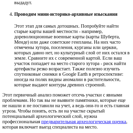
выдадут.
Проводим мини-историко-архивные изыскания
Этот этап для самых дотошных. Попробуйте найти
старые карты вашей местности - например,
дореволюционные военные карты (карты Шуберта,
Менде) или даже советские генпланы. На них часто
отмечены хутора, поселения, курганы или церкви,
которых давно нет, но культурный слой от них остался в
земле. Сравните их с современной картой. Если ваш
участок попадает на место старого хутора - риск найти
артефакты резко возрастает. Также полезно изучить
спутниковые снимки в Google Earth в ретроспективе:
иногда на полях видны аномалии в растительности,
которые выдают контуры древних строений.
Этот первичный анализ поможет отсечь участки с явными
проблемами. Но так вы не выявите памятники, которые еще
не нашли и не поставили на учет, а ведь они-то и есть главная
угроза. Чтобы понять, есть ли на участке скрытый
потенциальный археологический слой, нужна
профессиональная
предварительная археологическая оценка
,
которая включает выезд специалиста на место.