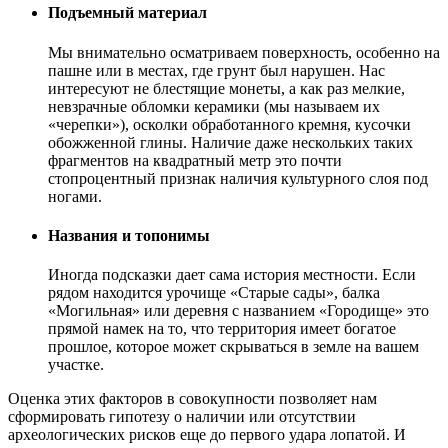
Подъемный материал
Мы внимательно осматриваем поверхность, особенно на
пашне или в местах, где грунт был нарушен. Нас
интересуют не блестящие монеты, а как раз мелкие,
невзрачные обломки керамики (мы называем их
«черепки»), осколки обработанного кремня, кусочки
обожженной глины. Наличие даже нескольких таких
фрагментов на квадратный метр это почти
стопроцентный признак наличия культурного слоя под
ногами.
Названия и топонимы
Иногда подсказки дает сама история местности. Если
рядом находится урочище «Старые сады», балка
«Могильная» или деревня с названием «Городище» это
прямой намек на то, что территория имеет богатое
прошлое, которое может скрываться в земле на вашем
участке.
Оценка этих факторов в совокупности позволяет нам
сформировать гипотезу о наличии или отсутствии
археологических рисков еще до первого удара лопатой. И