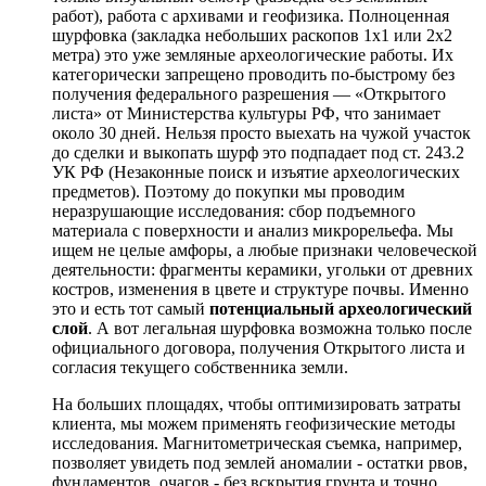
работ), работа с архивами и геофизика. Полноценная
шурфовка (закладка небольших раскопов 1х1 или 2х2
метра) это уже земляные археологические работы. Их
категорически запрещено проводить по-быстрому без
получения федерального разрешения — «Открытого
листа» от Министерства культуры РФ, что занимает
около 30 дней. Нельзя просто выехать на чужой участок
до сделки и выкопать шурф это подпадает под ст. 243.2
УК РФ (Незаконные поиск и изъятие археологических
предметов). Поэтому до покупки мы проводим
неразрушающие исследования: сбор подъемного
материала с поверхности и анализ микрорельефа. Мы
ищем не целые амфоры, а любые признаки человеческой
деятельности: фрагменты керамики, угольки от древних
костров, изменения в цвете и структуре почвы. Именно
это и есть тот самый
потенциальный археологический
слой
. А вот легальная шурфовка возможна только после
официального договора, получения Открытого листа и
согласия текущего собственника земли.
На больших площадях, чтобы оптимизировать затраты
клиента, мы можем применять геофизические методы
исследования. Магнитометрическая съемка, например,
позволяет увидеть под землей аномалии - остатки рвов,
фундаментов, очагов - без вскрытия грунта и точно